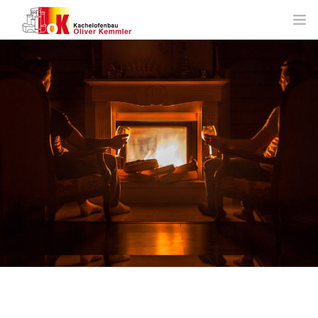
HOME
ANGEBOTE
ÜBER UNS
LEISTUNGEN
PLANUNG
SERVICE
KONTAKT