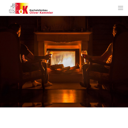
HOME
ANGEBOTE
ÜBER UNS
LEISTUNGEN
PLANUNG
SERVICE
KONTAKT